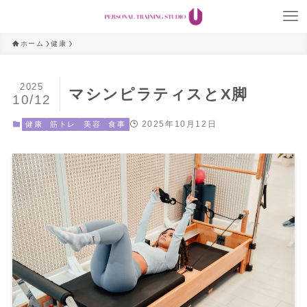
ホーム
健康
2025
マシンピラティスとX脚
10/12
2025年10月12日
健康
筋トレ
美容
食事