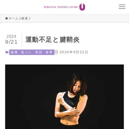
ホーム
健康
2024
運動不足と腱鞘炎
9/21
2024年9月22日
健康
筋トレ
美容
食事